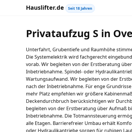
Hauslifter.de
Seit 18 Jahren
Privataufzug S in Ov
Unterfahrt, Grubentiefe und Raumhöhe stimmen 
Die Systemelektrik wird fachgerecht eingebun
vorab. Wir begleiten von der Erstberatung übe
Inbetriebnahme. Spindel- oder Hydraulikantrie
Wartungsaufwand. Wir begleiten von der Erstb
nach der Inbetriebnahme. Für enge Grundrisse 
mehr Platz empfehlen wir größere Kabinenmaße
Deckendurchbruch berücksichtigen wir Durchb
begleiten von der Erstberatung über Aufmaß bi
Inbetriebnahme. Die Totmannsteuerung ermöglic
alle Etagen. Barrierefreier Umbau erhält Komfor
oder Hydraulikantriebe sorgen für ruhigen La