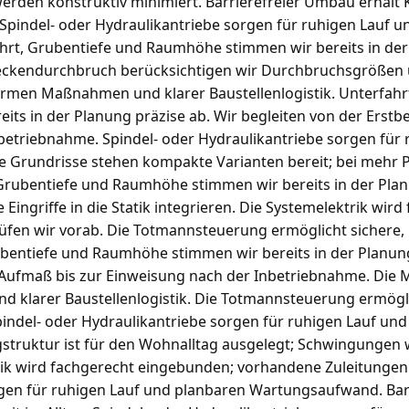
rden konstruktiv minimiert. Barrierefreier Umbau erhält
. Spindel- oder Hydraulikantriebe sorgen für ruhigen Lauf 
t, Grubentiefe und Raumhöhe stimmen wir bereits in der 
eckendurchbruch berücksichtigen wir Durchbruchsgrößen u
rmen Maßnahmen und klarer Baustellenlogistik. Unterfahr
ts in der Planung präzise ab. Wir begleiten von der Erst
betriebnahme. Spindel- oder Hydraulikantriebe sorgen für
 Grundrisse stehen kompakte Varianten bereit; bei mehr P
rubentiefe und Raumhöhe stimmen wir bereits in der Planu
e Eingriffe in die Statik integrieren. Die Systemelektrik wi
fen wir vorab. Die Totmannsteuerung ermöglicht sichere, k
rubentiefe und Raumhöhe stimmen wir bereits in der Planung
Aufmaß bis zur Einweisung nach der Inbetriebnahme. Die M
larer Baustellenlogistik. Die Totmannsteuerung ermöglich
pindel- oder Hydraulikantriebe sorgen für ruhigen Lauf un
struktur ist für den Wohnalltag ausgelegt; Schwingungen 
rik wird fachgerecht eingebunden; vorhandene Zuleitungen 
gen für ruhigen Lauf und planbaren Wartungsaufwand. Bar