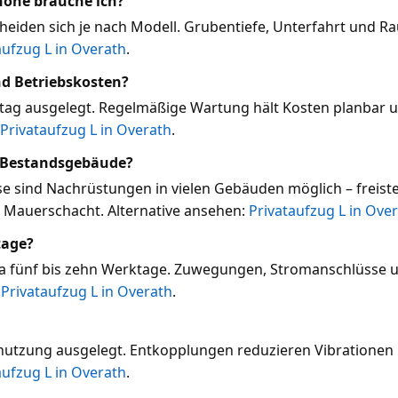
öhe brauche ich?
eiden sich je nach Modell. Grubentiefe, Unterfahrt und R
aufzug L in Overath
.
d Betriebskosten?
ltag ausgelegt. Regelmäßige Wartung hält Kosten planbar un
Privataufzug L in Overath
.
r Bestandsgebäude?
e sind Nachrüstungen in vielen Gebäuden möglich – freist
Mauerschacht. Alternative ansehen:
Privataufzug L in Ove
tage?
rca fünf bis zehn Werktage. Zuwegungen, Stromanschlüsse 
:
Privataufzug L in Overath
.
nutzung ausgelegt. Entkopplungen reduzieren Vibrationen 
aufzug L in Overath
.