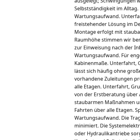
ausgelegt; Schwingungen we
Selbstständigkeit im Alltag
Wartungsaufwand. Unterfahr
freistehender Lösung im D
Montage erfolgt mit stauba
Raumhöhe stimmen wir berei
zur Einweisung nach der In
Wartungsaufwand. Für enge
Kabinenmaße. Unterfahrt, G
lässt sich häufig ohne groß
vorhandene Zuleitungen prü
alle Etagen. Unterfahrt, G
von der Erstberatung über 
staubarmen Maßnahmen und k
Fahrten über alle Etagen. S
Wartungsaufwand. Die Trag
minimiert. Die Systemelekt
oder Hydraulikantriebe sor