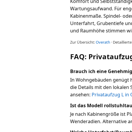
Komfort und Selbstständigke
Wartungsaufwand. Für enge
Kabinenmaße. Spindel- ode
Unterfahrt, Grubentiefe un
und Raumhöhe stimmen wir b
Zur Übersicht:
Overath
· Detaillier
FAQ: Privataufzug
Brauch ich eine Genehmi
In Wohngebäuden genügt häu
die Details mit den lokalen 
ansehen:
Privataufzug L in
Ist das Modell rollstuhlta
Je nach Kabinengröße ist Pl
Wenderadien. Alternative 