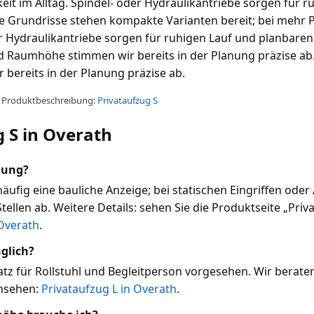
it im Alltag. Spindel- oder Hydraulikantriebe sorgen für 
 Grundrisse stehen kompakte Varianten bereit; bei mehr P
r Hydraulikantriebe sorgen für ruhigen Lauf und planbar
d Raumhöhe stimmen wir bereits in der Planung präzise ab.
ereits in der Planung präzise ab.
te Produktbeschreibung:
Privataufzug S
 S in Overath
gung?
fig eine bauliche Anzeige; bei statischen Eingriffen ode
Stellen ab. Weitere Details: sehen Sie die Produktseite „Priv
 Overath
.
uglich?
atz für Rollstuhl und Begleitperson vorgesehen. Wir berate
ansehen:
Privataufzug L in Overath
.