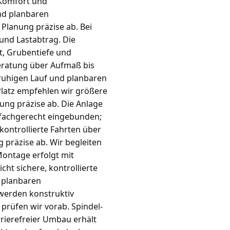
 Komfort und
und planbaren
Planung präzise ab. Bei
nd Lastabtrag. Die
t, Grubentiefe und
beratung über Aufmaß bis
 ruhigen Lauf und planbaren
latz empfehlen wir größere
ng präzise ab. Die Anlage
rd fachgerecht eingebunden;
ontrollierte Fahrten über
 präzise ab. Wir begleiten
ontage erfolgt mit
t sichere, kontrollierte
d planbaren
werden konstruktiv
prüfen wir vorab. Spindel-
rierefreier Umbau erhält